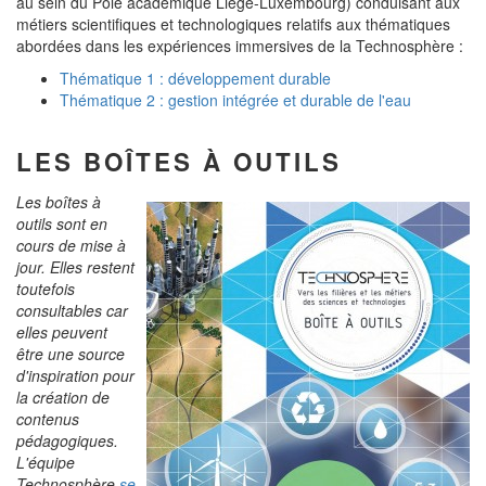
au sein du Pôle académique Liège-Luxembourg) conduisant aux
métiers scientifiques et technologiques relatifs aux thématiques
abordées dans les expériences immersives de la Technosphère :
Thématique 1 : développement durable
Thématique 2 : gestion intégrée et durable de l'eau
LES BOÎTES À OUTILS
Les boîtes à
outils sont en
cours de mise à
jour. Elles restent
toutefois
consultables car
elles peuvent
être une source
d'inspiration pour
la création de
contenus
pédagogiques.
L'équipe
Technosphère
se