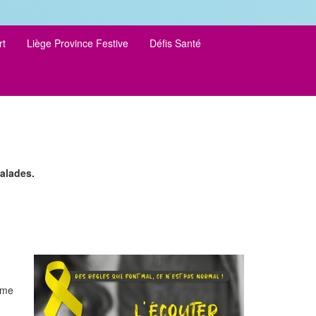
rt
Liège Province Festive
Défis Santé
alades.
ême