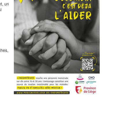
et, un
i
ches,