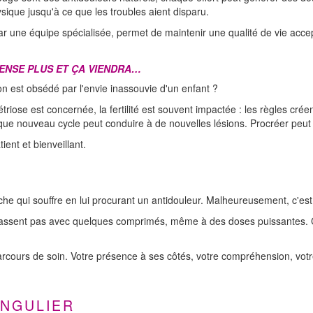
sique jusqu'à ce que les troubles aient disparu.
r une équipe spécialisée, permet de maintenir une qualité de vie acc
 PENSE PLUS ET ÇA VIENDRA…
n est obsédé par l'envie inassouvie d'un enfant ?
iose est concernée, la fertilité est souvent impactée : les règles créen
aque nouveau cycle peut conduire à de nouvelles lésions. Procréer peut
ent et bienveillant.
oche qui souffre en lui procurant un antidouleur. Malheureusement, c'est
passent pas avec quelques comprimés, même à des doses puissantes. Ce
cours de soin. Votre présence à ses côtés, votre compréhension, vot
INGULIER