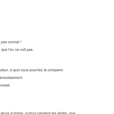
t pas normal !
que l'on ne voit pas.
leur, à quoi vous pourriez la comparer.
évanouissement.
nvesti.
leurs si fortes, surtout pendant les règles, que