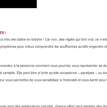
ES !
aut très vite battre en brèche ! Car non,
des règles qui font mal, ce n'es
 symptômes pour mieux comprendre les souffrances qu'elle engendre et 
demandez à la personne comment vous pourriez vous représenter sa dou
té variable. Elle peut être si forte qu'elle occasionne « paralysie » ou 
r vous permettra de vous sensibiliser à l'intensité et vous sentir plus i
ouge sont des antidouleurs naturels, chaque effort peut générer des dou